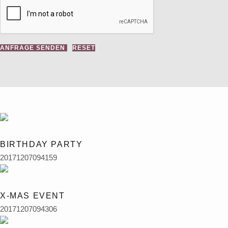
ANFRAGE SENDEN
RESET
6
1
BIRTHDAY PARTY
20171207094159
6
3
X-MAS EVENT
20171207094306