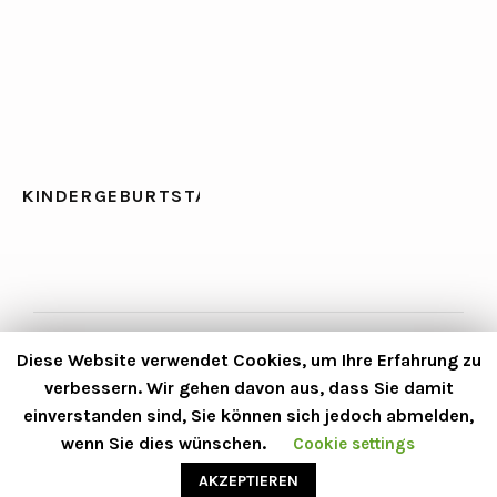
5
0
KINDERGEBURTSTAG
Diese Website verwendet Cookies, um Ihre Erfahrung zu
AGB
Datenschutzbelehrung
Impressum
verbessern. Wir gehen davon aus, dass Sie damit
Kontakt
Über uns
Budget Kalkulator
einverstanden sind, Sie können sich jedoch abmelden,
wenn Sie dies wünschen.
Cookie settings
AKZEPTIEREN